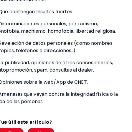
 Que contengan Insultos fuertes.
 Discriminaciones personales, por racismo,
enofobia, machismo, homofobia, libertad religiosa.
 Revelación de datos personales (como nombres
ropios, teléfonos o direcciones..)
 La publicidad, opiniones de otros concesionarios,
utopromoción, spam, consultas al dealer.
 Opiniones sobre la web/App de CNET.
 Amenazas que vayan contra la integridad física o la
ida de las personas
Fue útil este artículo?