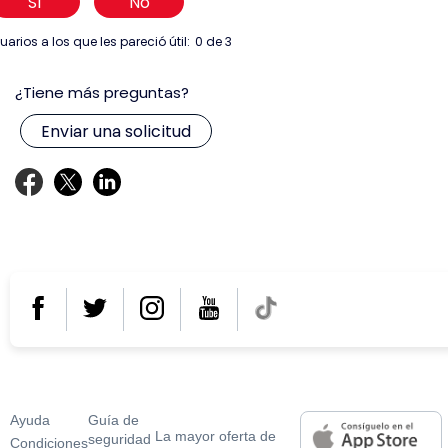
Sí
No
uarios a los que les pareció útil:
0 de 3
¿Tiene más preguntas?
¿Necesitas ayuda?
¿Por qué usar
En tu móvil o tablet
coches.net?
Ayuda
Guí­a de
La mayor oferta de
seguridad
Condiciones