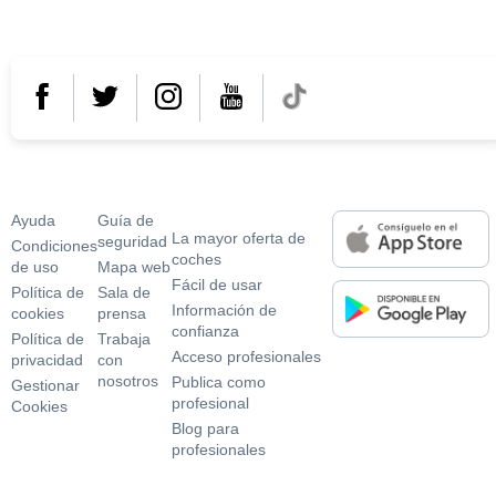
¿Necesitas ayuda?
¿Por qué usar
En tu móvil o tablet
coches.net?
Ayuda
Guí­a de
La mayor oferta de
seguridad
Condiciones
coches
de uso
Mapa web
Fácil de usar
Polí­tica de
Sala de
Información de
cookies
prensa
confianza
Polí­tica de
Trabaja
Acceso profesionales
privacidad
con
nosotros
Publica como
Gestionar
profesional
Cookies
Blog para
profesionales