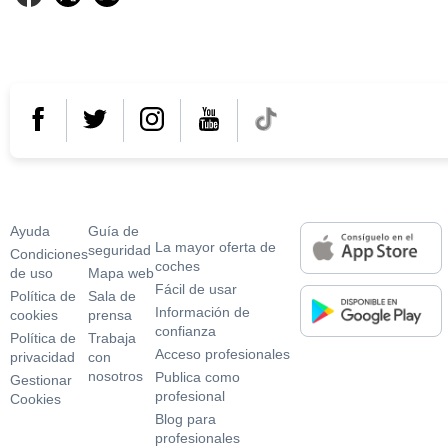
¿Necesitas ayuda?
¿Por qué usar
En tu móvil o tablet
coches.net?
Ayuda
Guí­a de
La mayor oferta de
seguridad
Condiciones
coches
de uso
Mapa web
Fácil de usar
Polí­tica de
Sala de
Información de
cookies
prensa
confianza
Polí­tica de
Trabaja
Acceso profesionales
privacidad
con
nosotros
Publica como
Gestionar
profesional
Cookies
Blog para
profesionales