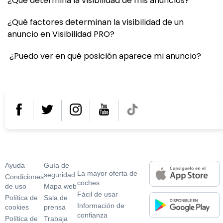
¿Qué determina la visibilidad de mis anuncios?
¿Qué factores determinan la visibilidad de un
anuncio en Visibilidad PRO?
¿Puedo ver en qué posición aparece mi anuncio?
¿Necesitas ayuda?
¿Por qué usar
En tu móvil o tablet
coches.net?
Ayuda
Guí­a de
La mayor oferta de
seguridad
Condiciones
coches
de uso
Mapa web
Fácil de usar
Polí­tica de
Sala de
Información de
cookies
prensa
confianza
Polí­tica de
Trabaja